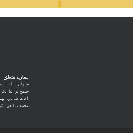
ہمارے متعلق
سطح پر اپنا ایک 
باغات کے تازہ پھ
مختلف ذائقوں کو 