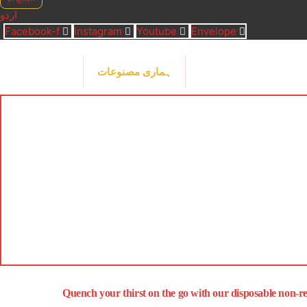
اردو
Facebook-f
Instagram
Youtube
Envelope
کھانے کی تراکیب
ہماری مصنوعات
ہمارے متعلق
Quench your thirst on the go with our disposable non-retu