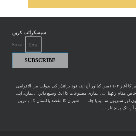
سبسکرائب کریں
Email
SUBSCRIBE
شیزان نے اپنے سفر کا آغاز ۱۹۶۴میں کیااور آج اپنے فوڈ برائنڈز کی بدولت بین الاقوامی
خاص مقام رکھتا ہے۔ہماری مصنوعات کا ایک وسیع دائرہ ،ہمارے اپنے
لوں اور سبزیوں سے بنایا جاتا ہے۔شیزان کا مقصد پاکستان کے بہترین
آپ تک پہنچاناہے۔