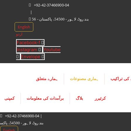
Skip
+92-42-37466900-04
to
|
content
56 - بند روڈ، لاہور - 54500، پاکستان
English
اردو
Facebook-f
Instagram
Youtube
Envelope
 کی تراکیب
ہماری مصنوعات
ہمارے متعلق
کرئیرر
بلاگ
برآمدات کی معلومات
کمپنی
+92-42-37466900-04 |
56 - بند روڈ، لاہور - 54500، پاکستان
English