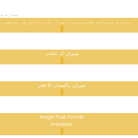
ہمارے بنیادی فلسفے سی ایس آر کے مراحل پر منحصر ہ
شیزان کے باغات
شیزان: پاکستان کا فخر
Image Post Format
bread
pies