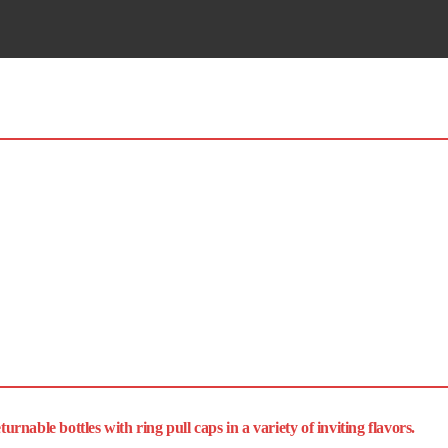
SHEZAN BOTTLE
​Ring Pull Cap
rnable bottles with ring pull caps in a variety of inviting flavors.